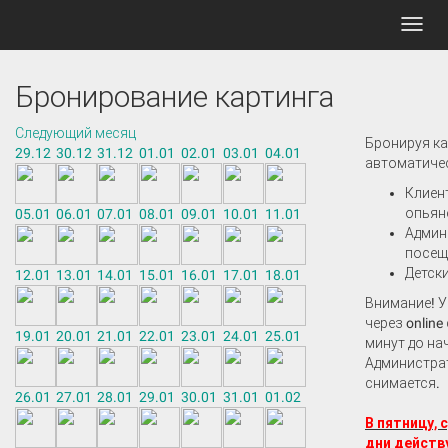
Toggl
navig
Бронирование картинга
Следующий месяц
Бронируя ка
29.12
30.12
31.12
01.01
02.01
03.01
04.01
автоматичес
Клиен
опьяне
05.01
06.01
07.01
08.01
09.01
10.01
11.01
Админ
посещ
Детск
12.01
13.01
14.01
15.01
16.01
17.01
18.01
Внимание! У
через online
19.01
20.01
21.01
22.01
23.01
24.01
25.01
минут до на
Администрат
снимается.
26.01
27.01
28.01
29.01
30.01
31.01
01.02
В пятницу, 
дни действ