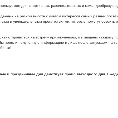
спользуемая для спортивных, развлекательных и командообразующ
озданных на разной высоте с учётом интересов самых разных посе
асными и увлекательными препятствиями, которые помогут освоить
 как отправиться на встречу приключениям, мы выдаём каждому п
Вы поняли полученную информацию и лишь после запускаем на тра
бенка!
рные и праздничные дни действует прайс выходного дня. Еже