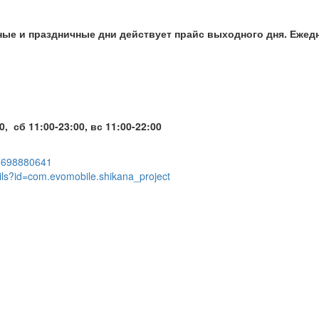
рные и праздничные дни действует прайс выходного дня. Еже
0, сб 11:00-23:00,
вс 11:00-22:00
d6698880641
ails?id=com.evomobile.shikana_project