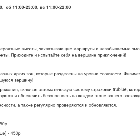
0, сб 11:00-23:00,
вс 11:00-22:00
евероятные высоты, захватывающие маршруты и незабываемые эмоци
онты. Приходите и испытайте себя на вершине приключений!
азных ярких зон, которые разделены на уровни сложности. Физичес
ившуюся вершину!
жения, включая автоматическую систему страховки trublue, котор
труктаж и обеспечить безопасность на каждом этапе вашего восхож
асности, а также регулярно проверяются и обновляются.
450р
ше) - 450р